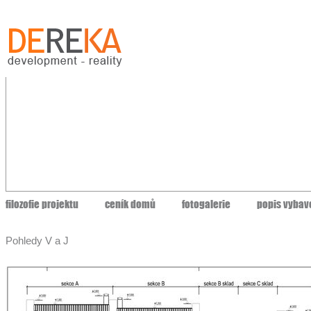
filozofie projektu
ceník domů
fotogalerie
popis vybav
Pohledy V a J