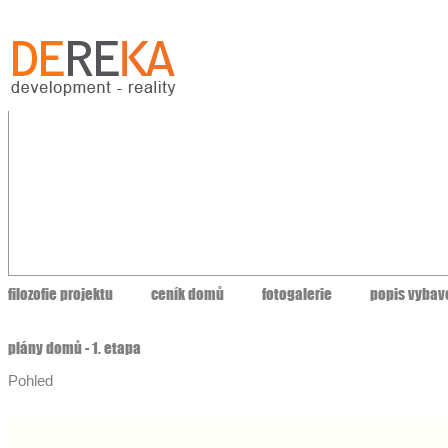
filozofie projektu
ceník domů
fotogalerie
popis vybav
plány domů - 1. etapa
Pohled